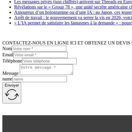
Les messages privés (non chiffrés) arrivent sur Threads en Eu
Révélations sur le « Group 78 », une unité secrète américaine c
Amoureux d’un hologramme ou d’une IA : au Japon, ces jeunes 
Arrêt de travail : le gouvernement va serrer la vis en 2026, voi
« L’IA permet de satisfaire les fantasmes à la demande » : pour
CONTACTEZ-NOUS EN LIGNE ICI ET OBTENEZ UN DEVIS 
Nom
Email
Téléphone
Message
name
Envoyer