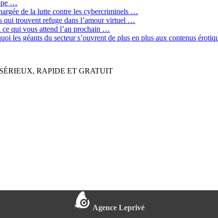
rope …
hargée de la lutte contre les cybercriminels …
qui trouvent refuge dans l’amour virtuel …
ci ce qui vous attend l’an prochain …
quoi les géants du secteur s’ouvrent de plus en plus aux contenus érot
SÉRIEUX, RAPIDE ET GRATUIT
Agence Leprivé