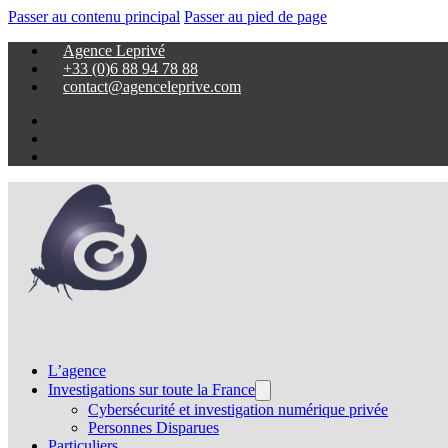
Passer au contenu principal
Passer au pied de page
Agence Leprivé
+33 (0)6 88 94 78 88
contact@agenceleprive.com
L’agence
Investigations sur toute la France
Cybersécurité et investigation numérique privée
Personnes Disparues
Particuliers