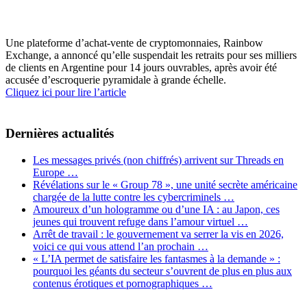
Une plateforme d’achat-vente de cryptomonnaies, Rainbow
Exchange, a annoncé qu’elle suspendait les retraits pour ses milliers
de clients en Argentine pour 14 jours ouvrables, après avoir été
accusée d’escroquerie pyramidale à grande échelle.
Cliquez ici pour lire l’article
Dernières actualités
Les messages privés (non chiffrés) arrivent sur Threads en
Europe …
Révélations sur le « Group 78 », une unité secrète américaine
chargée de la lutte contre les cybercriminels …
Amoureux d’un hologramme ou d’une IA : au Japon, ces
jeunes qui trouvent refuge dans l’amour virtuel …
Arrêt de travail : le gouvernement va serrer la vis en 2026,
voici ce qui vous attend l’an prochain …
« L’IA permet de satisfaire les fantasmes à la demande » :
pourquoi les géants du secteur s’ouvrent de plus en plus aux
contenus érotiques et pornographiques …