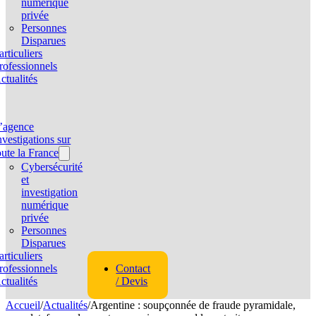
numérique
privée
Personnes
Disparues
articuliers
rofessionnels
ctualités
’agence
nvestigations sur
oute la France
Cybersécurité
et
investigation
numérique
privée
Personnes
Disparues
articuliers
rofessionnels
Contact
ctualités
/ Devis
Accueil
/
Actualités
/
Argentine : soupçonnée de fraude pyramidale,