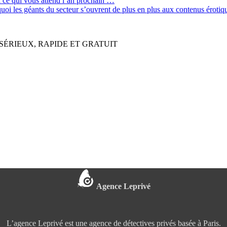
ci ce qui vous attend l’an prochain …
quoi les géants du secteur s’ouvrent de plus en plus aux contenus érot
SÉRIEUX, RAPIDE ET GRATUIT
Agence Leprivé
L’agence Leprivé est une agence de détectives privés basée à Paris.