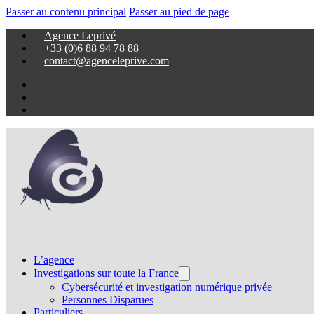
Passer au contenu principal
Passer au pied de page
Agence Leprivé
+33 (0)6 88 94 78 88
contact@agenceleprive.com
L’agence
Investigations sur toute la France
Cybersécurité et investigation numérique privée
Personnes Disparues
Particuliers