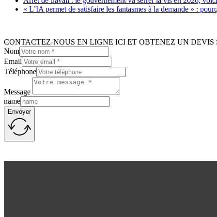
Arrêt de travail : le gouvernement va serrer la vis en 2026, voi
« L’IA permet de satisfaire les fantasmes à la demande » : pour
CONTACTEZ-NOUS EN LIGNE ICI ET OBTENEZ UN DEVIS 
Nom
Email
Téléphone
Message
name
Envoyer