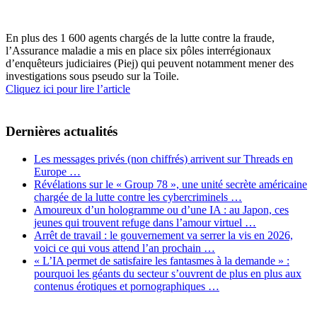
En plus des 1 600 agents chargés de la lutte contre la fraude,
l’Assurance maladie a mis en place six pôles interrégionaux
d’enquêteurs judiciaires (Piej) qui peuvent notamment mener des
investigations sous pseudo sur la Toile.
Cliquez ici pour lire l’article
Dernières actualités
Les messages privés (non chiffrés) arrivent sur Threads en
Europe …
Révélations sur le « Group 78 », une unité secrète américaine
chargée de la lutte contre les cybercriminels …
Amoureux d’un hologramme ou d’une IA : au Japon, ces
jeunes qui trouvent refuge dans l’amour virtuel …
Arrêt de travail : le gouvernement va serrer la vis en 2026,
voici ce qui vous attend l’an prochain …
« L’IA permet de satisfaire les fantasmes à la demande » :
pourquoi les géants du secteur s’ouvrent de plus en plus aux
contenus érotiques et pornographiques …