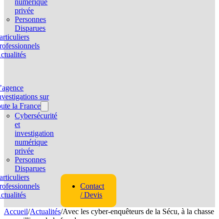
numérique
privée
Personnes
Disparues
articuliers
rofessionnels
ctualités
’agence
nvestigations sur
oute la France
Cybersécurité
et
investigation
numérique
privée
Personnes
Disparues
articuliers
rofessionnels
Contact
ctualités
/ Devis
Accueil
/
Actualités
/
Avec les cyber-enquêteurs de la Sécu, à la chasse