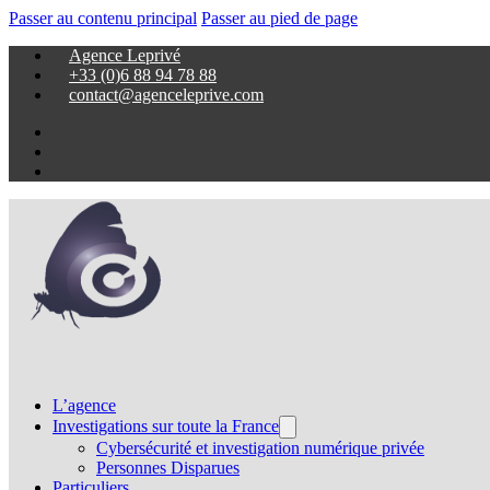
Passer au contenu principal
Passer au pied de page
Agence Leprivé
+33 (0)6 88 94 78 88
contact@agenceleprive.com
L’agence
Investigations sur toute la France
Cybersécurité et investigation numérique privée
Personnes Disparues
Particuliers