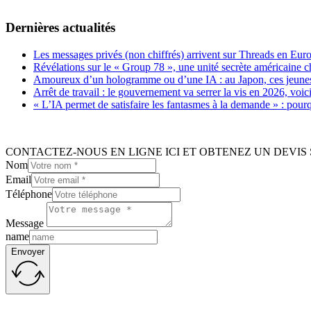
Dernières actualités
Les messages privés (non chiffrés) arrivent sur Threads en Eu
Révélations sur le « Group 78 », une unité secrète américaine c
Amoureux d’un hologramme ou d’une IA : au Japon, ces jeunes 
Arrêt de travail : le gouvernement va serrer la vis en 2026, voi
« L’IA permet de satisfaire les fantasmes à la demande » : pour
CONTACTEZ-NOUS EN LIGNE ICI ET OBTENEZ UN DEVIS 
Nom
Email
Téléphone
Message
name
Envoyer