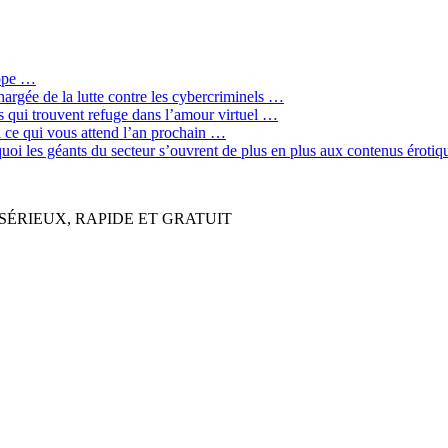
rope …
hargée de la lutte contre les cybercriminels …
qui trouvent refuge dans l’amour virtuel …
ci ce qui vous attend l’an prochain …
quoi les géants du secteur s’ouvrent de plus en plus aux contenus érot
SÉRIEUX, RAPIDE ET GRATUIT