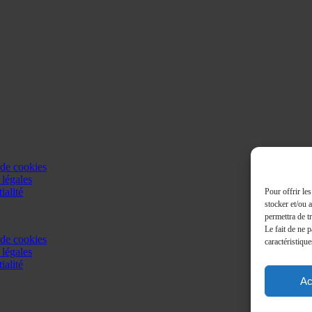
 de cookies
légales
ialité
Pour offrir le
stocker et/ou 
permettra de t
Le fait de ne 
 de cookies
caractéristique
légales
ialité
Ac