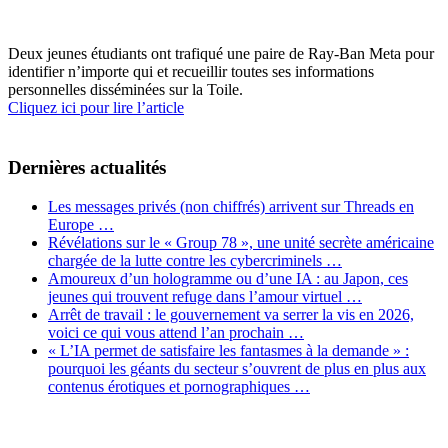
Deux jeunes étudiants ont trafiqué une paire de Ray-Ban Meta pour
identifier n’importe qui et recueillir toutes ses informations
personnelles disséminées sur la Toile.
Cliquez ici pour lire l’article
Dernières actualités
Les messages privés (non chiffrés) arrivent sur Threads en
Europe …
Révélations sur le « Group 78 », une unité secrète américaine
chargée de la lutte contre les cybercriminels …
Amoureux d’un hologramme ou d’une IA : au Japon, ces
jeunes qui trouvent refuge dans l’amour virtuel …
Arrêt de travail : le gouvernement va serrer la vis en 2026,
voici ce qui vous attend l’an prochain …
« L’IA permet de satisfaire les fantasmes à la demande » :
pourquoi les géants du secteur s’ouvrent de plus en plus aux
contenus érotiques et pornographiques …