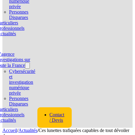
numérique
privée
Personnes
Disparues
articuliers
rofessionnels
ctualités
’agence
nvestigations sur
oute la France
Cybersécurité
et
investigation
numérique
privée
Personnes
Disparues
articuliers
rofessionnels
Contact
ctualités
/ Devis
Accueil
/
Actualités
/
Ces lunettes trafiquées capables de tout dévoiler