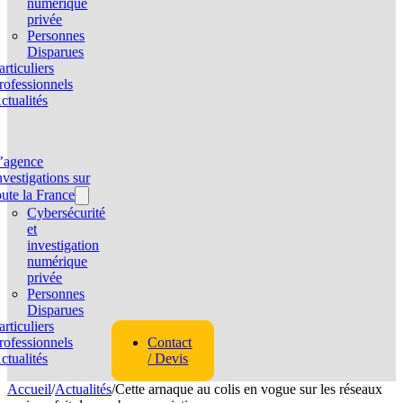
numérique
privée
Personnes
Disparues
articuliers
rofessionnels
ctualités
’agence
nvestigations sur
oute la France
Cybersécurité
et
investigation
numérique
privée
Personnes
Disparues
articuliers
rofessionnels
Contact
ctualités
/ Devis
Accueil
/
Actualités
/
Cette arnaque au colis en vogue sur les réseaux