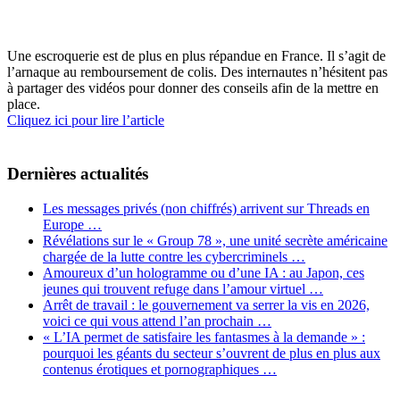
Une escroquerie est de plus en plus répandue en France. Il s’agit de
l’arnaque au remboursement de colis. Des internautes n’hésitent pas
à partager des vidéos pour donner des conseils afin de la mettre en
place.
Cliquez ici pour lire l’article
Dernières actualités
Les messages privés (non chiffrés) arrivent sur Threads en
Europe …
Révélations sur le « Group 78 », une unité secrète américaine
chargée de la lutte contre les cybercriminels …
Amoureux d’un hologramme ou d’une IA : au Japon, ces
jeunes qui trouvent refuge dans l’amour virtuel …
Arrêt de travail : le gouvernement va serrer la vis en 2026,
voici ce qui vous attend l’an prochain …
« L’IA permet de satisfaire les fantasmes à la demande » :
pourquoi les géants du secteur s’ouvrent de plus en plus aux
contenus érotiques et pornographiques …