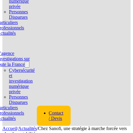
numérique
privée
Personnes
Disparues
articuliers
rofessionnels
ctualités
’agence
nvestigations sur
oute la France
Cybersécurité
et
investigation
numérique
privée
Personnes
Disparues
articuliers
rofessionnels
Contact
ctualités
/ Devis
Accueil
/
Actualités
/
Chez Sanofi, une stratégie à marche forcée vers