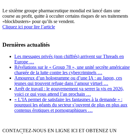
Le sixième groupe pharmaceutique mondial est lancé dans une
course au profit, quitte à occulter certains risques de ses traitements
«blockbusters» pour qu’ils se vendent.
Cliquez ici pour lire l’article
Dernières actualités
Les messages privés (non chiffrés) arrivent sur Threads en
Europe …
Révélations sur le « Group 78 », une unité secrète américaine
chargée de la lutte contre les cybercriminels …
Amoureux d’un hologramme ou d’une IA : au Japon, ces
jeunes qui trouvent refuge dans l’amour virtuel …
Arrêt de travail : le gouvernement va serrer la vis en 2026,
voici ce qui vous attend l’an prochain …
« L’IA permet de satisfaire les fantasmes à la demande » :
pourquoi les géants du secteur s’ouvrent de plus en plus aux
contenus érotiques et pornographiques …
CONTACTEZ-NOUS EN LIGNE ICI ET OBTENEZ UN