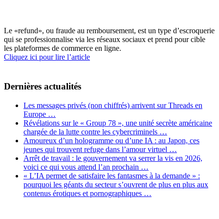
Le «refund», ou fraude au remboursement, est un type d’escroquerie
qui se professionnalise via les réseaux sociaux et prend pour cible
les plateformes de commerce en ligne.
Cliquez ici pour lire l’article
Dernières actualités
Les messages privés (non chiffrés) arrivent sur Threads en
Europe …
Révélations sur le « Group 78 », une unité secrète américaine
chargée de la lutte contre les cybercriminels …
Amoureux d’un hologramme ou d’une IA : au Japon, ces
jeunes qui trouvent refuge dans l’amour virtuel …
Arrêt de travail : le gouvernement va serrer la vis en 2026,
voici ce qui vous attend l’an prochain …
« L’IA permet de satisfaire les fantasmes à la demande » :
pourquoi les géants du secteur s’ouvrent de plus en plus aux
contenus érotiques et pornographiques …