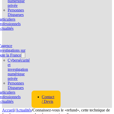
numérique
privée
Personnes
Disparues
articuliers
rofessionnels
ctualités
’agence
nvestigations sur
oute la France
Cybersécurité
et
investigation
numérique
privée
Personnes
Disparues
articuliers
rofessionnels
Contact
ctualités
/ Devis
Accueil
/
Actualités
/
Connaissez-vous le «refund», cette technique de