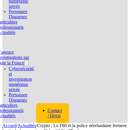
numérique
privée
Personnes
Disparues
articuliers
rofessionnels
ctualités
’agence
nvestigations sur
oute la France
Cybersécurité
et
investigation
numérique
privée
Personnes
Disparues
articuliers
rofessionnels
Contact
ctualités
/ Devis
Accueil
/
Actualités
/
Crypto : Le FBI et la police néerlandaise ferment