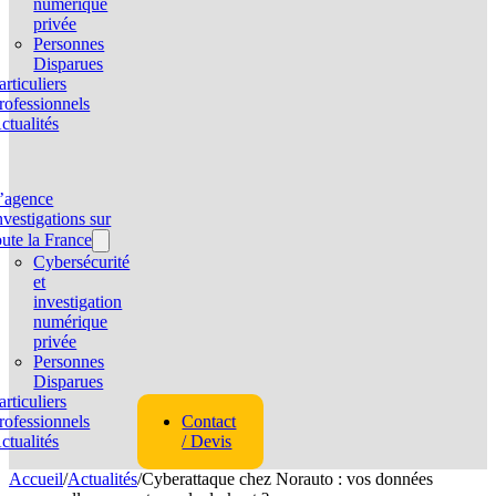
numérique
privée
Personnes
Disparues
articuliers
rofessionnels
ctualités
’agence
nvestigations sur
oute la France
Cybersécurité
et
investigation
numérique
privée
Personnes
Disparues
articuliers
rofessionnels
Contact
ctualités
/ Devis
Accueil
/
Actualités
/
Cyberattaque chez Norauto : vos données