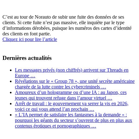
C’est au tour de Norauto de subir une fuite des données de ses
clients. Si cette fuite n’est pas massive, elle inquiète par le type
d’informations dérobées, puisque les numéros des cartes d’identité
des clients en font partie.
Cliquez ici pour lire l’article
Dernières actualités
Les messages privés (non chiffrés) arrivent sur Threads en
Europe …
Révélations sur le « Group 78 », une unité secrète américaine
chargée de la lutte contre les cybercriminels …
Amoureux d’un hologramme ou d’une IA : au Japon, ces
jeunes qui trouvent refuge dans l’amour virtuel …
Arrêt de travail : le gouvernement va serrer la vis en 2026,
voici ce qui vous attend l’an prochain …
« L’IA permet de satisfaire les fantasmes à la demande » :
pourquoi les géants du secteur s’ouvrent de plus en plus aux
contenus érotiques et pornographiques …