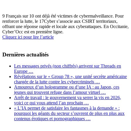
9 Français sur 10 ont déjà été victimes de cybermalveillance. Pour
renforcer la lutte, le 17Cyber s’associe aux CSIRT territoriaux,
offrant une réponse rapide et locale aux cyberattaques. En Occitanie,
Cyber’Occ est en première ligne.
Cliquez ici pour lire l’article
Dernières actualités
Les messages privés (non chiffrés) arrivent sur Threads en
Europe …
Révélations sur le « Group 78 », une unité secrète américaine
chargée de la lutte contre les cybercriminels …
Amoureux d’un hologramme ou d’une IA : au Japon, ces
jeunes qui trouvent refuge dans l’amour virtuel …
Arrêt de travail : le gouvernement va serrer la vis en 2026,
voici ce qui vous attend l’an prochain …
« L’IA permet de satisfaire les fantasmes à la demande » :
pourquoi les géants du secteur s’ouvrent de plus en plus aux
contenus érotiques et pornographiques …