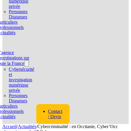
numérique
privée
Personnes
Disparues
articuliers
rofessionnels
ctualités
’agence
nvestigations sur
oute la France
Cybersécurité
et
investigation
numérique
privée
Personnes
Disparues
articuliers
rofessionnels
Contact
ctualités
/ Devis
Accueil
/
Actualités
/
Cybercriminalité : en Occitanie, Cyber’Occ