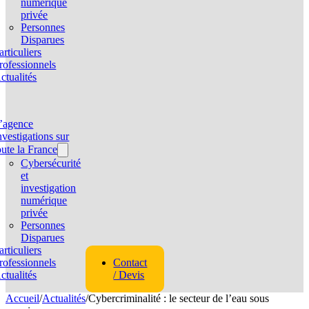
numérique
privée
Personnes
Disparues
articuliers
rofessionnels
ctualités
’agence
nvestigations sur
oute la France
Cybersécurité
et
investigation
numérique
privée
Personnes
Disparues
articuliers
rofessionnels
Contact
ctualités
/ Devis
Accueil
/
Actualités
/
Cybercriminalité : le secteur de l’eau sous