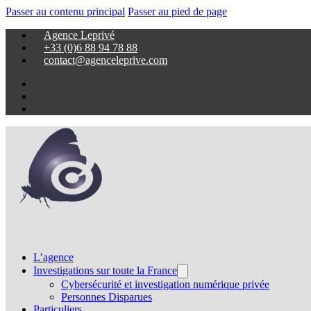
Passer au contenu principal
Passer au pied de page
Agence Leprivé
+33 (0)6 88 94 78 88
contact@agenceleprive.com
L’agence
Investigations sur toute la France
Cybersécurité et investigation numérique privée
Personnes Disparues
Particuliers