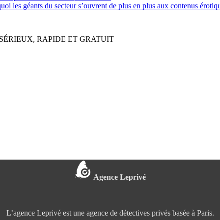
quoi les géants du secteur s’ouvrent de plus en plus aux contenus érot
SÉRIEUX, RAPIDE ET GRATUIT
Agence Leprivé
L’agence Leprivé est une agence de détectives privés basée à Paris.