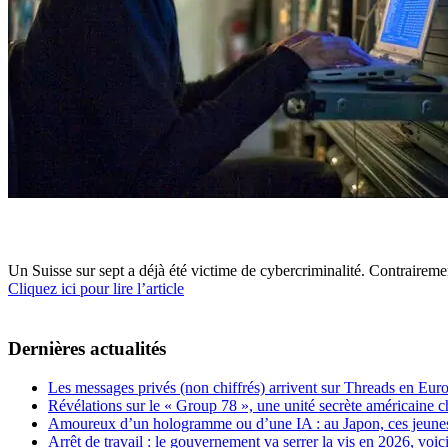
Un Suisse sur sept a déjà été victime de cybercriminalité. Contrairemen
Cliquez ici pour lire l’article
Dernières actualités
Les messages privés (non chiffrés) arrivent sur Threads en Eu
Révélations sur le « Group 78 », une unité secrète américaine c
Amoureux d’un hologramme ou d’une IA : au Japon, ces jeunes 
Arrêt de travail : le gouvernement va serrer la vis en 2026, voi