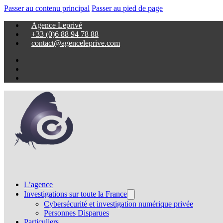
Passer au contenu principal
Passer au pied de page
Agence Leprivé
+33 (0)6 88 94 78 88
contact@agenceleprive.com
L’agence
Investigations sur toute la France
Cybersécurité et investigation numérique privée
Personnes Disparues
Particuliers