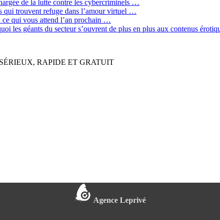
hargée de la lutte contre les cybercriminels …
qui trouvent refuge dans l’amour virtuel …
ci ce qui vous attend l’an prochain …
quoi les géants du secteur s’ouvrent de plus en plus aux contenus érot
SÉRIEUX, RAPIDE ET GRATUIT
Agence Leprivé