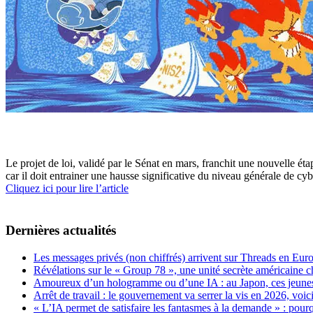
Le projet de loi, validé par le Sénat en mars, franchit une nouvelle é
car il doit entrainer une hausse significative du niveau générale de cyb
Cliquez ici pour lire l’article
Dernières actualités
Les messages privés (non chiffrés) arrivent sur Threads en Eu
Révélations sur le « Group 78 », une unité secrète américaine c
Amoureux d’un hologramme ou d’une IA : au Japon, ces jeunes 
Arrêt de travail : le gouvernement va serrer la vis en 2026, voi
« L’IA permet de satisfaire les fantasmes à la demande » : pour