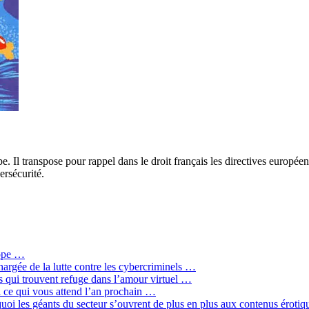
tape. Il transpose pour rappel dans le droit français les directives eur
ersécurité.
rope …
hargée de la lutte contre les cybercriminels …
qui trouvent refuge dans l’amour virtuel …
ci ce qui vous attend l’an prochain …
quoi les géants du secteur s’ouvrent de plus en plus aux contenus érot