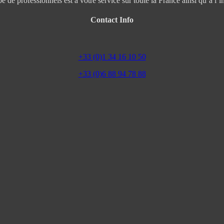
e de professionnels est à votre service sur toute la France ainsi qu’à l’in
Contact Info
+33 (0)1 34 16 10 50
+33 (0)6 88 94 78 88