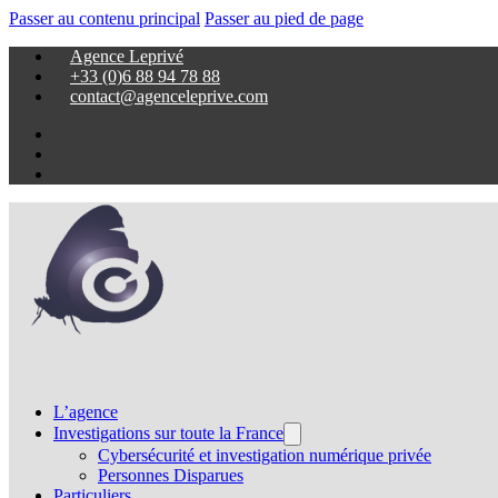
Passer au contenu principal
Passer au pied de page
Agence Leprivé
+33 (0)6 88 94 78 88
contact@agenceleprive.com
L’agence
Investigations sur toute la France
Cybersécurité et investigation numérique privée
Personnes Disparues
Particuliers