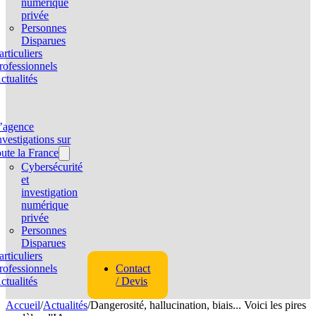
numérique
privée
Personnes
Disparues
articuliers
rofessionnels
ctualités
’agence
nvestigations sur
oute la France
Cybersécurité
et
investigation
numérique
privée
Personnes
Disparues
articuliers
rofessionnels
Contact
ctualités
/ Devis
Accueil
/
Actualités
/
Dangerosité, hallucination, biais... Voici les pires