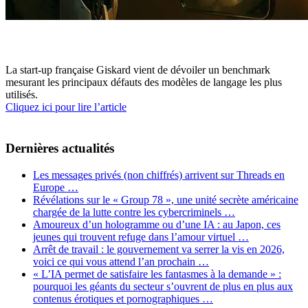
La start-up française Giskard vient de dévoiler un benchmark
mesurant les principaux défauts des modèles de langage les plus
utilisés.
Cliquez ici pour lire l’article
Dernières actualités
Les messages privés (non chiffrés) arrivent sur Threads en
Europe …
Révélations sur le « Group 78 », une unité secrète américaine
chargée de la lutte contre les cybercriminels …
Amoureux d’un hologramme ou d’une IA : au Japon, ces
jeunes qui trouvent refuge dans l’amour virtuel …
Arrêt de travail : le gouvernement va serrer la vis en 2026,
voici ce qui vous attend l’an prochain …
« L’IA permet de satisfaire les fantasmes à la demande » :
pourquoi les géants du secteur s’ouvrent de plus en plus aux
contenus érotiques et pornographiques …