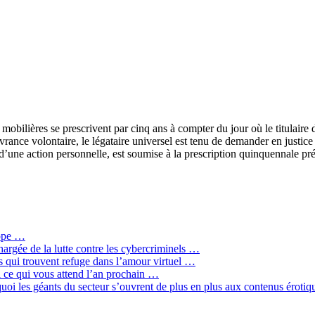
mobilières se prescrivent par cinq ans à compter du jour où le titulaire d
vrance volontaire, le légataire universel est tenu de demander en justice
e d’une action personnelle, est soumise à la prescription quinquennale pr
rope …
hargée de la lutte contre les cybercriminels …
qui trouvent refuge dans l’amour virtuel …
ci ce qui vous attend l’an prochain …
quoi les géants du secteur s’ouvrent de plus en plus aux contenus érot