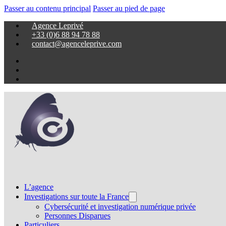
Passer au contenu principal
Passer au pied de page
Agence Leprivé
+33 (0)6 88 94 78 88
contact@agenceleprive.com
L’agence
Investigations sur toute la France
Cybersécurité et investigation numérique privée
Personnes Disparues
Particuliers