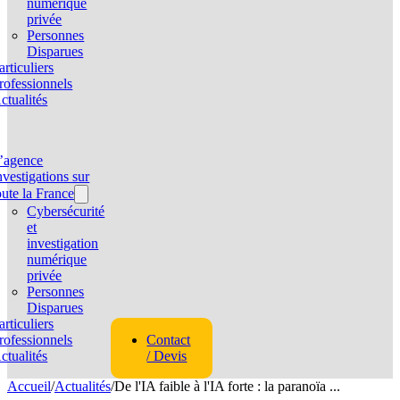
numérique
privée
Personnes
Disparues
articuliers
rofessionnels
ctualités
’agence
nvestigations sur
oute la France
Cybersécurité
et
investigation
numérique
privée
Personnes
Disparues
articuliers
rofessionnels
Contact
ctualités
/ Devis
Accueil
/
Actualités
/
De l'IA faible à l'IA forte : la paranoïa ...