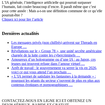
L’IA générale, l’intelligence artificielle qui pourrait surpasser
l’humain, fait couler beaucoup d’encre. Il paraît même que c’est
pour cette année : Mais a-t-on une définition commune de ce qu’elle
pourrait-être ?
Cliquez ici pour lire l’article
Dernières actualités
Les messages privés (non chiffrés) arrivent sur Threads en
Europe …
Révélations sur le « Group 78 », une unité secrète américaine
chargée de la lutte contre les cybercriminels …
Amoureux d’un hologramme ou d’une IA : au Japon, ces
jeunes qui trouvent refuge dans l’amour virtuel …
Arrêt de travail : le gouvernement va serrer la vis en 2026,
voici ce qui vous attend l’an prochain …
« L’IA permet de satisfaire les fantasmes à la demande » :
pourquoi les géants du secteur s’ouvrent de plus en plus aux
contenus érotiques et pornographiques …
CONTACTEZ-NOUS EN LIGNE ICI ET OBTENEZ UN
DEVIS SÉRIEUX, RAPIDE ET GRATUIT