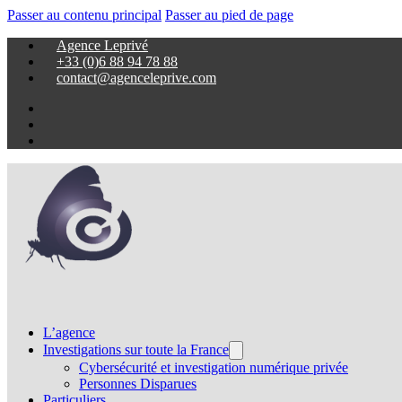
Passer au contenu principal
Passer au pied de page
Agence Leprivé
+33 (0)6 88 94 78 88
contact@agenceleprive.com
L’agence
Investigations sur toute la France
Cybersécurité et investigation numérique privée
Personnes Disparues
Particuliers