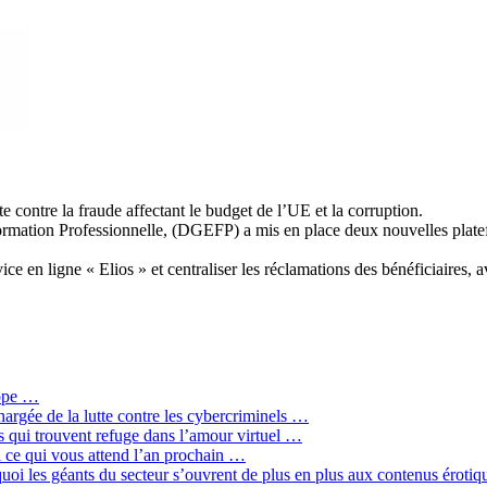
 contre la fraude affectant le budget de l’UE et la corruption.
formation Professionnelle, (DGEFP) a mis en place deux nouvelles platef
vice en ligne « Elios » et centraliser les réclamations des bénéficiaires, 
rope …
hargée de la lutte contre les cybercriminels …
qui trouvent refuge dans l’amour virtuel …
ci ce qui vous attend l’an prochain …
quoi les géants du secteur s’ouvrent de plus en plus aux contenus érot