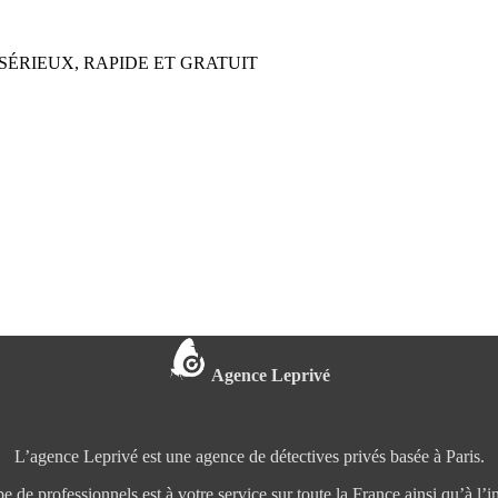
SÉRIEUX, RAPIDE ET GRATUIT
Agence Leprivé
L’agence Leprivé est une agence de détectives privés basée à Paris.
e de professionnels est à votre service sur toute la France ainsi qu’à l’in