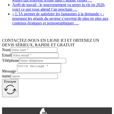
jeunes qui trouvent refuge dans l’amour virtuel …
Arrêt de travail : le gouvernement va serrer la vis en 2026,
voici ce qui vous attend l’an prochain …
« L’IA permet de satisfaire les fantasmes à la demande » :
pourquoi les géants du secteur s’ouvrent de plus en plus aux
contenus érotiques et pornographiques …
CONTACTEZ-NOUS EN LIGNE ICI ET OBTENEZ UN
DEVIS SÉRIEUX, RAPIDE ET GRATUIT
Nom
Email
Téléphone
Message
name
Envoyer