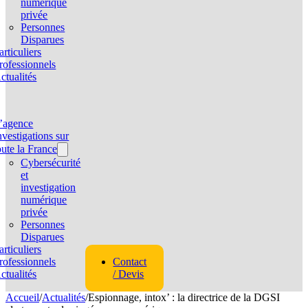
numérique
privée
Personnes
Disparues
articuliers
rofessionnels
ctualités
’agence
nvestigations sur
oute la France
Cybersécurité
et
investigation
numérique
privée
Personnes
Disparues
articuliers
rofessionnels
Contact
ctualités
/ Devis
Accueil
/
Actualités
/
Espionnage, intox’ : la directrice de la DGSI