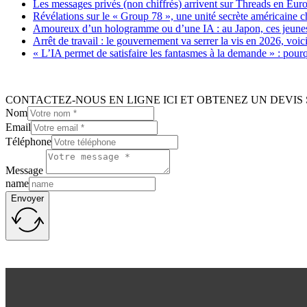
Les messages privés (non chiffrés) arrivent sur Threads en Eu
Révélations sur le « Group 78 », une unité secrète américaine c
Amoureux d’un hologramme ou d’une IA : au Japon, ces jeunes 
Arrêt de travail : le gouvernement va serrer la vis en 2026, voi
« L’IA permet de satisfaire les fantasmes à la demande » : pour
CONTACTEZ-NOUS EN LIGNE ICI ET OBTENEZ UN DEVIS 
Nom
Email
Téléphone
Message
name
Envoyer