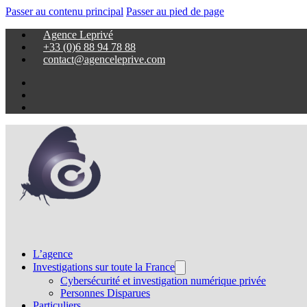
Passer au contenu principal
Passer au pied de page
Agence Leprivé
+33 (0)6 88 94 78 88
contact@agenceleprive.com
L’agence
Investigations sur toute la France
Cybersécurité et investigation numérique privée
Personnes Disparues
Particuliers