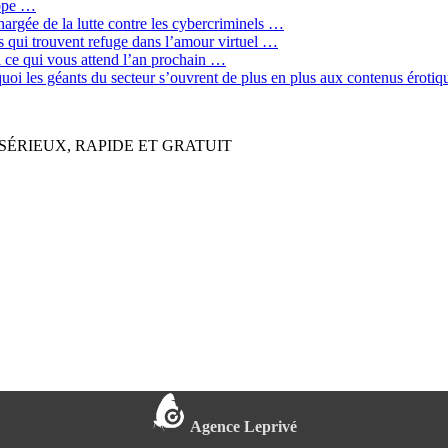
rope …
hargée de la lutte contre les cybercriminels …
qui trouvent refuge dans l’amour virtuel …
ci ce qui vous attend l’an prochain …
quoi les géants du secteur s’ouvrent de plus en plus aux contenus érot
SÉRIEUX, RAPIDE ET GRATUIT
Agence Leprivé