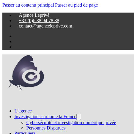
Passer au contenu principal
Passer au pied de page
Agence Leprivé
+33 (0)6 88 94 78 88
contact@agenceleprive.com
L’agence
Investigations sur toute la France
Cybersécurité et investigation numérique privée
Personnes Disparues
Particuliers