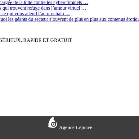
hargée de la lutte contre les cybercriminels …
qui trouvent refuge dans l’amour virtuel …
ci ce qui vous attend l’an prochain …
quoi les géants du secteur s’ouvrent de plus en plus aux contenus érot
SÉRIEUX, RAPIDE ET GRATUIT
Agence Leprivé