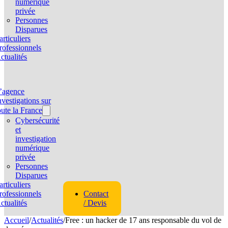
numérique
privée
Personnes
Disparues
articuliers
rofessionnels
ctualités
’agence
nvestigations sur
oute la France
Cybersécurité
et
investigation
numérique
privée
Personnes
Disparues
articuliers
rofessionnels
Contact
ctualités
/ Devis
Accueil
/
Actualités
/
Free : un hacker de 17 ans responsable du vol de