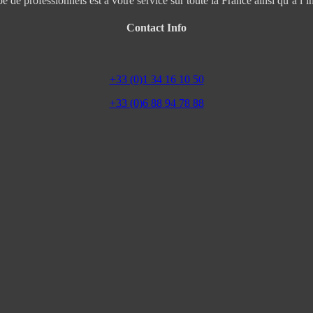
e de professionnels est à votre service sur toute la France ainsi qu’à l’in
Contact Info
+33 (0)1 34 16 10 50
+33 (0)6 88 94 78 88