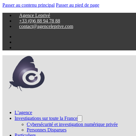
Passer au contenu principal
Passer au pied de page
Agence Leprivé
+33 (0)6 88 94 78 88
contact@agenceleprive.com
L’agence
Investigations sur toute la France
Cybersécurité et investigation numérique privée
Personnes Disparues
Particuliers