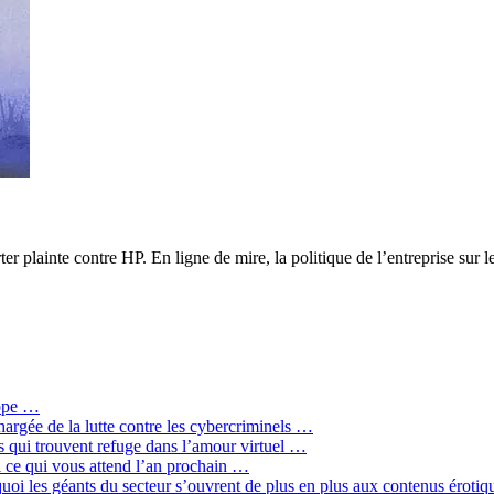
ainte contre HP. En ligne de mire, la politique de l’entreprise sur les 
rope …
hargée de la lutte contre les cybercriminels …
qui trouvent refuge dans l’amour virtuel …
ci ce qui vous attend l’an prochain …
quoi les géants du secteur s’ouvrent de plus en plus aux contenus érot