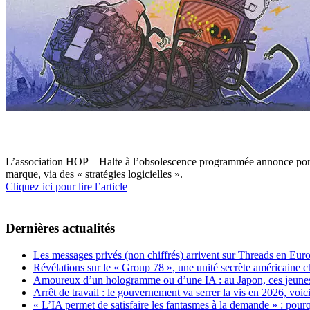
L’association HOP – Halte à l’obsolescence programmée annonce porter pl
marque, via des « stratégies logicielles ».
Cliquez ici pour lire l’article
Dernières actualités
Les messages privés (non chiffrés) arrivent sur Threads en Eu
Révélations sur le « Group 78 », une unité secrète américaine c
Amoureux d’un hologramme ou d’une IA : au Japon, ces jeunes 
Arrêt de travail : le gouvernement va serrer la vis en 2026, voi
« L’IA permet de satisfaire les fantasmes à la demande » : pour