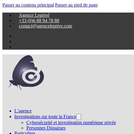
Passer au contenu principal
Passer au pied de page
Agence Leprivé
+33 (0)6 88 94 78 88
contact@agenceleprive.com
L’agence
Investigations sur toute la France
Cybersécurité et investigation numérique privée
Personnes Disparues
Particuliers