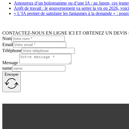
Amoureux d’un hologramme ou d’une IA : au Japon, ces jeunes 
Arrêt de travail : le gouvernement va serrer la vis en 2026, voi
« L’IA permet de satisfaire les fantasmes à la demande » : pour
CONTACTEZ-NOUS EN LIGNE ICI ET OBTENEZ UN DEVIS 
Nom
Email
Téléphone
Message
name
Envoyer