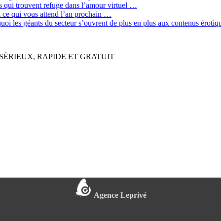
qui trouvent refuge dans l’amour virtuel …
ci ce qui vous attend l’an prochain …
quoi les géants du secteur s’ouvrent de plus en plus aux contenus érot
SÉRIEUX, RAPIDE ET GRATUIT
Agence Leprivé