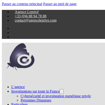
Passer au contenu principal
Passer au pied de page
Agence Leprivé
+33 (0)6 88 94 78 88
contact@agenceleprive.com
L’agence
Investigations sur toute la France
Cybersécurité et investigation numérique privée
Personnes Disparues
Particuliers