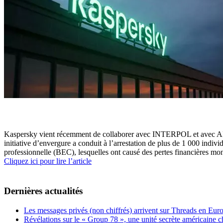
Kaspersky vient récemment de collaborer avec INTERPOL et avec AFRIPO
initiative d’envergure a conduit à l’arrestation de plus de 1 000 indi
professionnelle (BEC), lesquelles ont causé des pertes financières mon
Cliquez ici pour lire l’article
Dernières actualités
Les messages privés (non chiffrés) arrivent sur Threads en Eu
Révélations sur le « Group 78 », une unité secrète américaine c