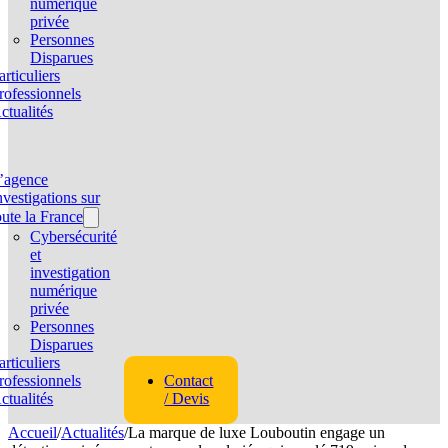
numérique
privée
Personnes
Disparues
articuliers
rofessionnels
ctualités
’agence
nvestigations sur
oute la France
Cybersécurité
et
investigation
numérique
privée
Personnes
Disparues
articuliers
rofessionnels
Contact
ctualités
/ Devis
Accueil
/
Actualités
/
La marque de luxe Louboutin engage un