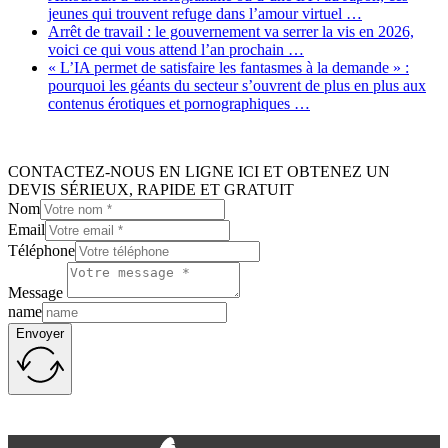
jeunes qui trouvent refuge dans l’amour virtuel …
Arrêt de travail : le gouvernement va serrer la vis en 2026,
voici ce qui vous attend l’an prochain …
« L’IA permet de satisfaire les fantasmes à la demande » :
pourquoi les géants du secteur s’ouvrent de plus en plus aux
contenus érotiques et pornographiques …
CONTACTEZ-NOUS EN LIGNE ICI ET OBTENEZ UN
DEVIS SÉRIEUX, RAPIDE ET GRATUIT
Nom
Email
Téléphone
Message
name
Envoyer