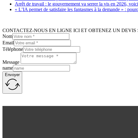
Arrêt de travail : le gouvernement va serrer la vis en 2026, voi
« L’IA permet de satisfaire les fantasmes à la demande » : pour
CONTACTEZ-NOUS EN LIGNE ICI ET OBTENEZ UN DEVIS 
Nom
Email
Téléphone
Message
name
Envoyer