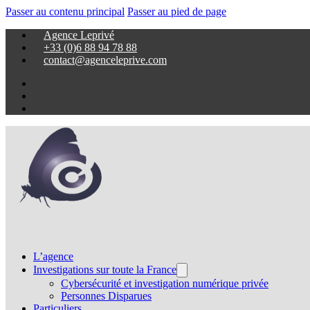
Passer au contenu principal
Passer au pied de page
Agence Leprivé
+33 (0)6 88 94 78 88
contact@agenceleprive.com
L’agence
Investigations sur toute la France
Cybersécurité et investigation numérique privée
Personnes Disparues
Particuliers