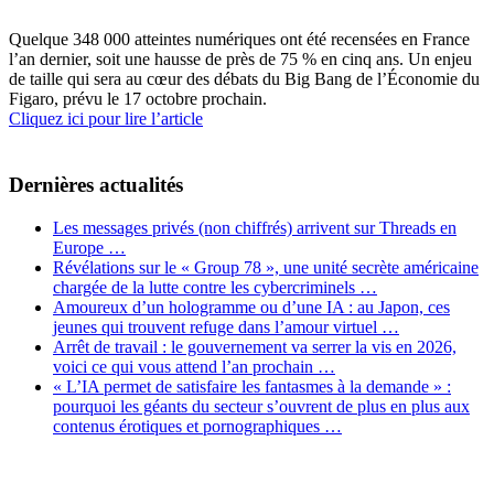
Quelque 348 000 atteintes numériques ont été recensées en France
l’an dernier, soit une hausse de près de 75 % en cinq ans. Un enjeu
de taille qui sera au cœur des débats du Big Bang de l’Économie du
Figaro, prévu le 17 octobre prochain.
Cliquez ici pour lire l’article
Dernières actualités
Les messages privés (non chiffrés) arrivent sur Threads en
Europe …
Révélations sur le « Group 78 », une unité secrète américaine
chargée de la lutte contre les cybercriminels …
Amoureux d’un hologramme ou d’une IA : au Japon, ces
jeunes qui trouvent refuge dans l’amour virtuel …
Arrêt de travail : le gouvernement va serrer la vis en 2026,
voici ce qui vous attend l’an prochain …
« L’IA permet de satisfaire les fantasmes à la demande » :
pourquoi les géants du secteur s’ouvrent de plus en plus aux
contenus érotiques et pornographiques …