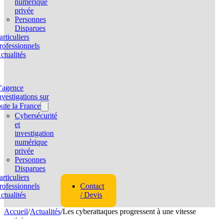
numérique
privée
Personnes
Disparues
articuliers
rofessionnels
ctualités
’agence
nvestigations sur
oute la France
Cybersécurité
et
investigation
numérique
privée
Personnes
Disparues
articuliers
rofessionnels
Contact
ctualités
/ Devis
Accueil
/
Actualités
/
Les cyberattaques progressent à une vitesse