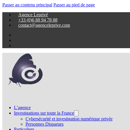
Passer au contenu principal
Passer au pied de page
Agence Leprivé
+33 (0)6 88 94 78 88
contact@agenceleprive.com
L’agence
Investigations sur toute la France
Cybersécurité et investigation numérique privée
Personnes Disparues
Particuliers