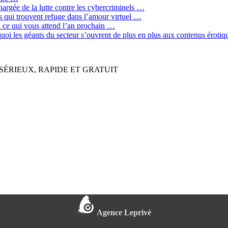
hargée de la lutte contre les cybercriminels …
qui trouvent refuge dans l’amour virtuel …
ci ce qui vous attend l’an prochain …
quoi les géants du secteur s’ouvrent de plus en plus aux contenus érot
SÉRIEUX, RAPIDE ET GRATUIT
Agence Leprivé