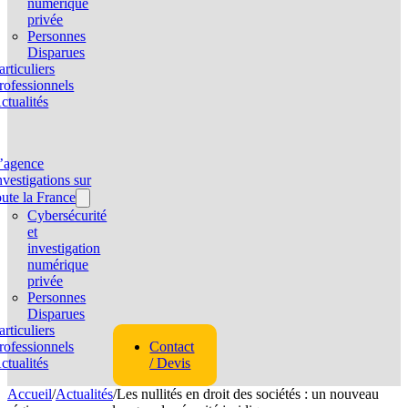
numérique
privée
Personnes
Disparues
articuliers
rofessionnels
ctualités
’agence
nvestigations sur
oute la France
Cybersécurité
et
investigation
numérique
privée
Personnes
Disparues
articuliers
rofessionnels
Contact
ctualités
/ Devis
Accueil
/
Actualités
/
Les nullités en droit des sociétés : un nouveau