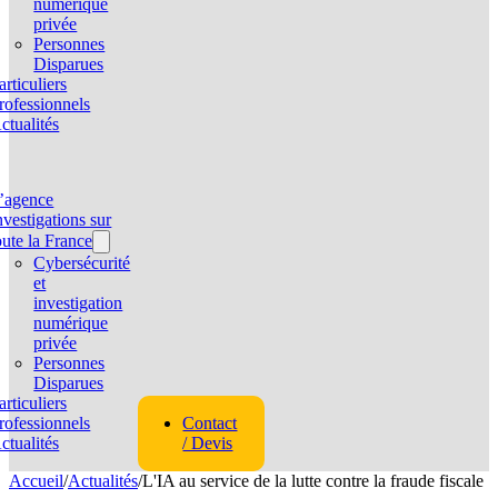
numérique
privée
Personnes
Disparues
articuliers
rofessionnels
ctualités
’agence
nvestigations sur
oute la France
Cybersécurité
et
investigation
numérique
privée
Personnes
Disparues
articuliers
rofessionnels
Contact
ctualités
/ Devis
Accueil
/
Actualités
/
L'IA au service de la lutte contre la fraude fiscale