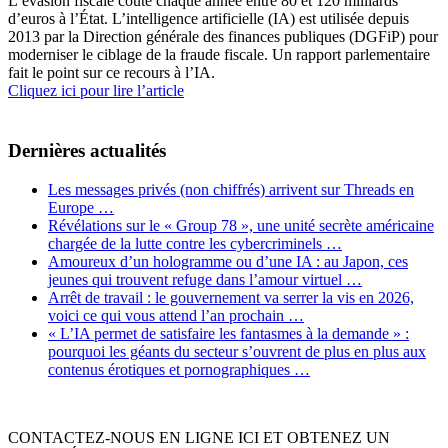
L’évasion fiscale coûte chaque année entre 80 et 120 milliards
d’euros à l’État. L’intelligence artificielle (IA) est utilisée depuis
2013 par la Direction générale des finances publiques (DGFiP) pour
moderniser le ciblage de la fraude fiscale. Un rapport parlementaire
fait le point sur ce recours à l’IA.
Cliquez ici pour lire l’article
Dernières actualités
Les messages privés (non chiffrés) arrivent sur Threads en
Europe …
Révélations sur le « Group 78 », une unité secrète américaine
chargée de la lutte contre les cybercriminels …
Amoureux d’un hologramme ou d’une IA : au Japon, ces
jeunes qui trouvent refuge dans l’amour virtuel …
Arrêt de travail : le gouvernement va serrer la vis en 2026,
voici ce qui vous attend l’an prochain …
« L’IA permet de satisfaire les fantasmes à la demande » :
pourquoi les géants du secteur s’ouvrent de plus en plus aux
contenus érotiques et pornographiques …
CONTACTEZ-NOUS EN LIGNE ICI ET OBTENEZ UN