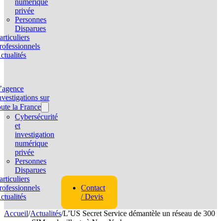
numérique
privée
Personnes
Disparues
articuliers
rofessionnels
ctualités
’agence
nvestigations sur
oute la France
Cybersécurité
et
investigation
numérique
privée
Personnes
Disparues
articuliers
rofessionnels
Contact
ctualités
/ Devis
Accueil
/
Actualités
/
L’US Secret Service démantèle un réseau de 300