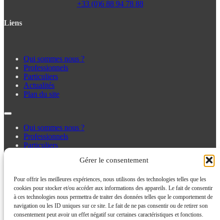
+33 (0)6 88 94 78 88
Liens
Qui sommes nous ?
Professionnels
Particuliers
Actualités
Plan du site
Qui sommes nous ?
Professionnels
Particuliers
Actualités
Gérer le consentement
Plan du site
Pour offrir les meilleures expériences, nous utilisons des technologies telles que les
cookies pour stocker et/ou accéder aux informations des appareils. Le fait de consentir
Politique de cookies
à ces technologies nous permettra de traiter des données telles que le comportement de
Mentions légales
navigation ou les ID uniques sur ce site. Le fait de ne pas consentir ou de retirer son
Confidentialité
consentement peut avoir un effet négatif sur certaines caractéristiques et fonctions.