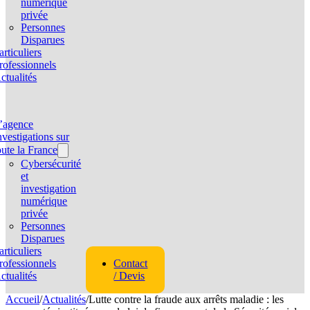
numérique
privée
Personnes
Disparues
articuliers
rofessionnels
ctualités
’agence
nvestigations sur
oute la France
Cybersécurité
et
investigation
numérique
privée
Personnes
Disparues
articuliers
rofessionnels
Contact
ctualités
/ Devis
Accueil
/
Actualités
/
Lutte contre la fraude aux arrêts maladie : les