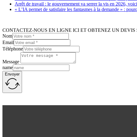
Arrêt de travail : le gouvernement va serrer la vis en 2026, voi
« L’IA permet de satisfaire les fantasmes à la demande » : pour
CONTACTEZ-NOUS EN LIGNE ICI ET OBTENEZ UN DEVIS 
Nom
Email
Téléphone
Message
name
Envoyer