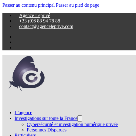
Passer au contenu principal
Passer au pied de page
Agence Leprivé
+33 (0)6 88 94 78 88
contact@agenceleprive.com
L’agence
Investigations sur toute la France
Cybersécurité et investigation numérique privée
Personnes Disparues
Particuliers