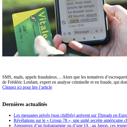
SMS, mails, appels frauduleux… Alors que les tentatives d’escroqueries
de Frédéric Lenfant, expert en analyse criminelle et en fraude, qui don
Cliquez ici pour lire l’article
Dernières actualités
Les messages privés (non chiffrés) arrivent sur Threads en Eu
Révélations sur le « Group 78 », une unité secrète américaine c
Amoureux d’un hologramme ou d’une IA : au Japon, ces jeunes 