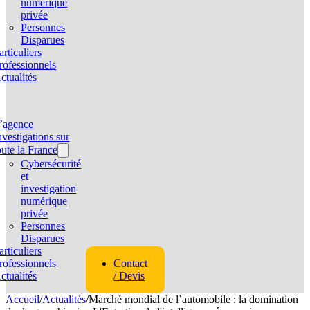
numérique
privée
Personnes
Disparues
articuliers
rofessionnels
ctualités
’agence
nvestigations sur
oute la France
Cybersécurité
et
investigation
numérique
privée
Personnes
Disparues
articuliers
rofessionnels
Contact
ctualités
/ Devis
Accueil
/
Actualités
/
Marché mondial de l’automobile : la domination