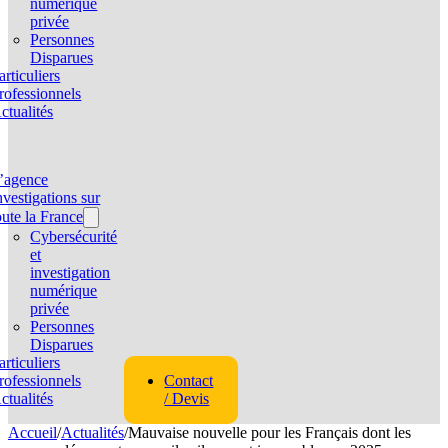
numérique
privée
Personnes
Disparues
articuliers
rofessionnels
ctualités
’agence
nvestigations sur
oute la France
Cybersécurité
et
investigation
numérique
privée
Personnes
Disparues
articuliers
rofessionnels
Contact
ctualités
/ Devis
Accueil
/
Actualités
/
Mauvaise nouvelle pour les Français dont les