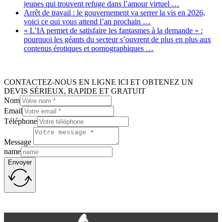
jeunes qui trouvent refuge dans l’amour virtuel …
Arrêt de travail : le gouvernement va serrer la vis en 2026,
voici ce qui vous attend l’an prochain …
« L’IA permet de satisfaire les fantasmes à la demande » :
pourquoi les géants du secteur s’ouvrent de plus en plus aux
contenus érotiques et pornographiques …
CONTACTEZ-NOUS EN LIGNE ICI ET OBTENEZ UN
DEVIS SÉRIEUX, RAPIDE ET GRATUIT
Nom
Email
Téléphone
Message
name
Envoyer