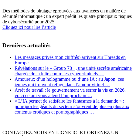
Des méthodes de piratage éprouvées aux avancées en matière de
sécurité informatique : un expert prédit les quatre principaux risques
de cybersécurité pour 2025
Cliquez ici pour lire l’article
Dernières actualités
Les messages privés (non chiffrés) arrivent sur Threads en
Europe …
Révélations sur le « Group 78 », une unité secrète américaine
chargée de la lutte contre les cybercriminels …
Amoureux d’un hologramme ou d’une IA : au Japon, ces
jeunes qui trouvent refuge dans l’amour virtuel …
Arrêt de travail : le gouvernement va serrer la vis en 2026,
voici ce qui vous attend l’an prochain …
« L’IA permet de satisfaire les fantasmes à la demande » :
pourquoi les géants du secteur s’ouvrent de plus en plus aux
contenus érotiques et pornographiques …
CONTACTEZ-NOUS EN LIGNE ICI ET OBTENEZ UN