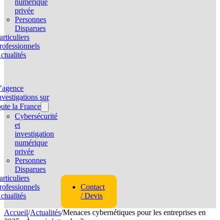
numérique
privée
Personnes
Disparues
articuliers
rofessionnels
ctualités
’agence
nvestigations sur
oute la France
Cybersécurité
et
investigation
numérique
privée
Personnes
Disparues
articuliers
rofessionnels
Contact
ctualités
/ Devis
Accueil
/
Actualités
/
Menaces cybernétiques pour les entreprises en