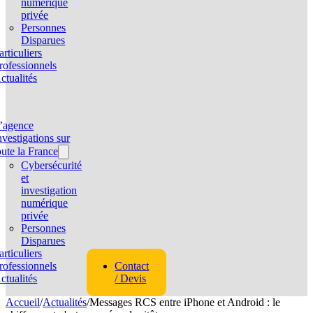
numérique
privée
Personnes
Disparues
articuliers
rofessionnels
ctualités
’agence
nvestigations sur
oute la France
Cybersécurité
et
investigation
numérique
privée
Personnes
Disparues
articuliers
rofessionnels
Contact
ctualités
/ Devis
Accueil
/
Actualités
/
Messages RCS entre iPhone et Android : le