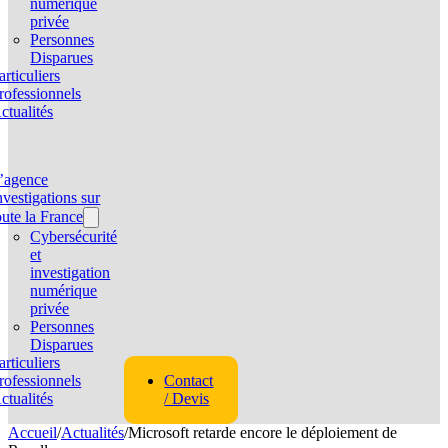
numérique
privée
Personnes
Disparues
articuliers
rofessionnels
ctualités
’agence
nvestigations sur
oute la France
Cybersécurité
et
investigation
numérique
privée
Personnes
Disparues
articuliers
rofessionnels
Contact
ctualités
/ Devis
Accueil
/
Actualités
/
Microsoft retarde encore le déploiement de