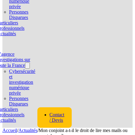
numérique
privée
Personnes
Disparues
articuliers
rofessionnels
ctualités
’agence
nvestigations sur
oute la France
Cybersécurité
et
investigation
numérique
privée
Personnes
Disparues
articuliers
rofessionnels
Contact
ctualités
/ Devis
Accueil
/
Actualités
/
Mon conjoint a-t-il le droit de lire mes mails ou