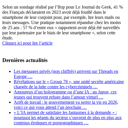
Selon un sondage réalisé par l’Ifop pour Le Journal du Geek, 41 %
des Français déclaraient en 2023 avoir déjà fouillé dans le
smartphone de leur conjoint pour, par exemple, lire leurs mails ou
leurs messages. Une pratique notamment répandue chez les moins
de 25 ans : 57 % d’entre eux « rapportent avoir déjà été surveillés
par leur partenaire par le biais de leur smartphone », selon cette
étude.
Cliquez ici pour lire l’article
Dernières actualités
Les messages privés (non chiffrés) arrivent sur Threads en
Europe …
Révélations sur le « Group 78 », une unité secrète américaine
chargée de la lutte contre les cybercriminels …
Amoureux d’un hologramme ou d’une IA : au Japon, ces
jeunes qui trouvent refuge dans l’amour virtuel …
Arrêt de travail : le gouvernement va serrer la vis en 2026,
voici ce qui vous attend l’an prochain …
« L’IA permet de satisfaire les fantasmes à la demande » :
pourquoi les géants du secteur s’ouvrent de plus en plus aux
contenus érotiques et pornographiques …