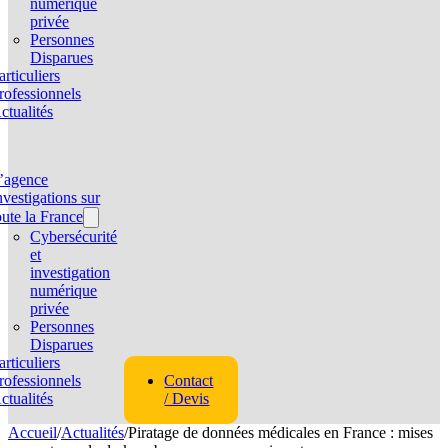
numérique
privée
Personnes
Disparues
articuliers
rofessionnels
ctualités
’agence
nvestigations sur
oute la France
Cybersécurité
et
investigation
numérique
privée
Personnes
Disparues
articuliers
rofessionnels
Contact
ctualités
/ Devis
Accueil
/
Actualités
/
Piratage de données médicales en France : mises