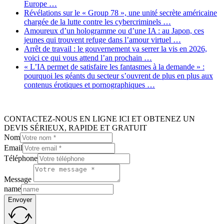
Europe …
Révélations sur le « Group 78 », une unité secrète américaine
chargée de la lutte contre les cybercriminels …
Amoureux d’un hologramme ou d’une IA : au Japon, ces
jeunes qui trouvent refuge dans l’amour virtuel …
Arrêt de travail : le gouvernement va serrer la vis en 2026,
voici ce qui vous attend l’an prochain …
« L’IA permet de satisfaire les fantasmes à la demande » :
pourquoi les géants du secteur s’ouvrent de plus en plus aux
contenus érotiques et pornographiques …
CONTACTEZ-NOUS EN LIGNE ICI ET OBTENEZ UN
DEVIS SÉRIEUX, RAPIDE ET GRATUIT
Nom
Email
Téléphone
Message
name
Envoyer