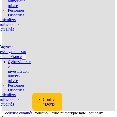
numérique
privée
Personnes
Disparues
articuliers
rofessionnels
ctualités
’agence
nvestigations sur
oute la France
Cybersécurité
et
investigation
numérique
privée
Personnes
Disparues
articuliers
rofessionnels
Contact
ctualités
/ Devis
Accueil
/
Actualités
/
Pourquoi l’euro numérique fait-il peur aux