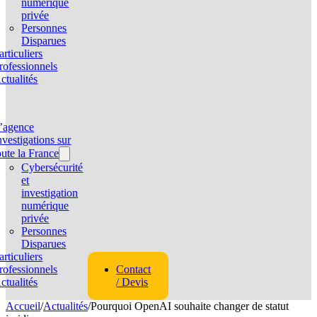
numérique
privée
Personnes
Disparues
articuliers
rofessionnels
ctualités
’agence
nvestigations sur
oute la France
Cybersécurité
et
investigation
numérique
privée
Personnes
Disparues
articuliers
rofessionnels
Contact
ctualités
/ Devis
Accueil
/
Actualités
/
Pourquoi OpenAI souhaite changer de statut