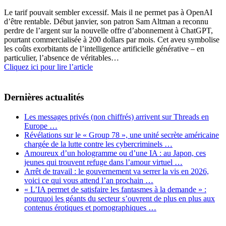
Le tarif pouvait sembler excessif. Mais il ne permet pas à OpenAI
d’être rentable. Début janvier, son patron Sam Altman a reconnu
perdre de l’argent sur la nouvelle offre d’abonnement à ChatGPT,
pourtant commercialisée à 200 dollars par mois. Cet aveu symbolise
les coûts exorbitants de l’intelligence artificielle générative – en
particulier, l’absence de véritables…
Cliquez ici pour lire l’article
Dernières actualités
Les messages privés (non chiffrés) arrivent sur Threads en
Europe …
Révélations sur le « Group 78 », une unité secrète américaine
chargée de la lutte contre les cybercriminels …
Amoureux d’un hologramme ou d’une IA : au Japon, ces
jeunes qui trouvent refuge dans l’amour virtuel …
Arrêt de travail : le gouvernement va serrer la vis en 2026,
voici ce qui vous attend l’an prochain …
« L’IA permet de satisfaire les fantasmes à la demande » :
pourquoi les géants du secteur s’ouvrent de plus en plus aux
contenus érotiques et pornographiques …