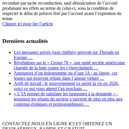
reconduit par tacite reconduction, sauf dénonciation de l’accord
produisant ses effets au terme de celui-ci, sous la condition de
respecter le délai de préavis fixé par l’accord avant l’expiration du
terme.
Cliquez ici pour lire l’article
Dernières actualités
Les messages privés (non chiffrés) arrivent sur Threads en
Europe …
Révélations sur le « Group 78 », une unité secrète américaine
chargée de la lutte contre les cybercriminels …
Amoureux d’un hologramme ou d’une IA : au Japon, ces
jeunes qui trouvent refuge dans l’amour virtuel …
Arrêt de travail : le gouvernement va serrer la vis en 2026,
voici ce qui vous attend l’an prochain …
« L’IA permet de satisfaire les fantasmes à la demande » :
pourquoi les géants du secteur s’ouvrent de plus en plus aux
contenus érotiques et pornographiques …
CONTACTEZ-NOUS EN LIGNE ICI ET OBTENEZ UN
DEVIS SÉRIEUX, RAPIDE ET GRATUIT