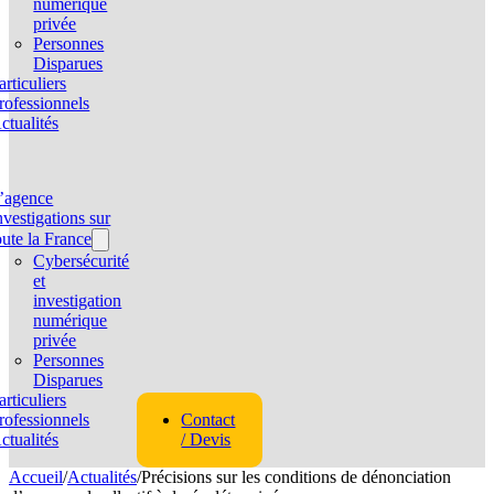
numérique
privée
Personnes
Disparues
articuliers
rofessionnels
ctualités
’agence
nvestigations sur
oute la France
Cybersécurité
et
investigation
numérique
privée
Personnes
Disparues
articuliers
rofessionnels
Contact
ctualités
/ Devis
Accueil
/
Actualités
/
Précisions sur les conditions de dénonciation