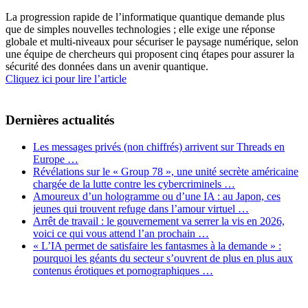
La progression rapide de l’informatique quantique demande plus
que de simples nouvelles technologies ; elle exige une réponse
globale et multi-niveaux pour sécuriser le paysage numérique, selon
une équipe de chercheurs qui proposent cinq étapes pour assurer la
sécurité des données dans un avenir quantique.
Cliquez ici pour lire l’article
Dernières actualités
Les messages privés (non chiffrés) arrivent sur Threads en
Europe …
Révélations sur le « Group 78 », une unité secrète américaine
chargée de la lutte contre les cybercriminels …
Amoureux d’un hologramme ou d’une IA : au Japon, ces
jeunes qui trouvent refuge dans l’amour virtuel …
Arrêt de travail : le gouvernement va serrer la vis en 2026,
voici ce qui vous attend l’an prochain …
« L’IA permet de satisfaire les fantasmes à la demande » :
pourquoi les géants du secteur s’ouvrent de plus en plus aux
contenus érotiques et pornographiques …