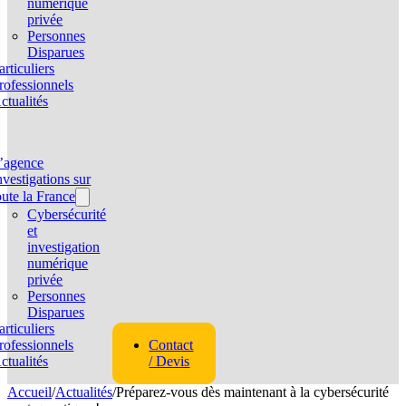
numérique
privée
Personnes
Disparues
articuliers
rofessionnels
ctualités
’agence
nvestigations sur
oute la France
Cybersécurité
et
investigation
numérique
privée
Personnes
Disparues
articuliers
rofessionnels
Contact
ctualités
/ Devis
Accueil
/
Actualités
/
Préparez-vous dès maintenant à la cybersécurité