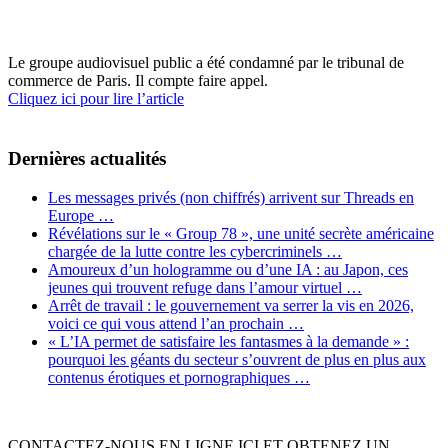
Le groupe audiovisuel public a été condamné par le tribunal de
commerce de Paris. Il compte faire appel.
Cliquez ici pour lire l’article
Dernières actualités
Les messages privés (non chiffrés) arrivent sur Threads en
Europe …
Révélations sur le « Group 78 », une unité secrète américaine
chargée de la lutte contre les cybercriminels …
Amoureux d’un hologramme ou d’une IA : au Japon, ces
jeunes qui trouvent refuge dans l’amour virtuel …
Arrêt de travail : le gouvernement va serrer la vis en 2026,
voici ce qui vous attend l’an prochain …
« L’IA permet de satisfaire les fantasmes à la demande » :
pourquoi les géants du secteur s’ouvrent de plus en plus aux
contenus érotiques et pornographiques …
CONTACTEZ-NOUS EN LIGNE ICI ET OBTENEZ UN