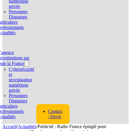
numérique
privée
Personnes
Disparues
articuliers
rofessionnels
ctualités
’agence
nvestigations sur
oute la France
Cybersécurité
et
investigation
numérique
privée
Personnes
Disparues
articuliers
rofessionnels
Contact
ctualités
/ Devis
Accueil
/
Actualités
/
Publicité : Radio France épinglé pour