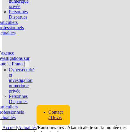
numérique
privée
Personnes
Disparues
articuliers
rofessionnels
ctualités
’agence
nvestigations sur
oute la France
Cybersécurité
et
investigation
numérique
privée
Personnes
Disparues
articuliers
rofessionnels
Contact
ctualités
/ Devis
Accueil
/
Actualités
/
Ransomwares : Akamai alerte sur la montée des