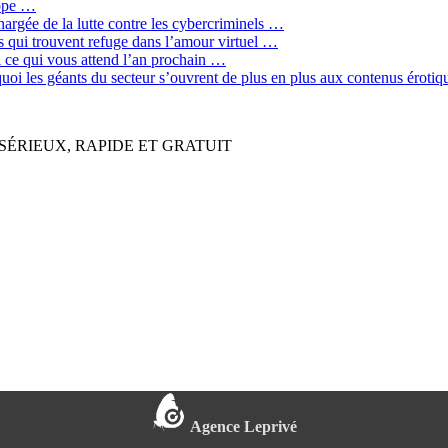
rope …
hargée de la lutte contre les cybercriminels …
qui trouvent refuge dans l’amour virtuel …
ci ce qui vous attend l’an prochain …
quoi les géants du secteur s’ouvrent de plus en plus aux contenus érot
SÉRIEUX, RAPIDE ET GRATUIT
Agence Leprivé