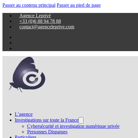
Passer au contenu principal
Passer au pied de page
Agence Leprivé
+33 (0)6 88 94 78 88
contact@agenceleprive.com
L’agence
Investigations sur toute la France
Cybersécurité et investigation numérique privée
Personnes Disparues
Particuliers