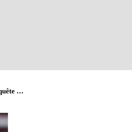
.
nquête …