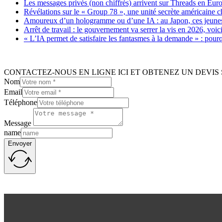
Les messages privés (non chiffrés) arrivent sur Threads en Eu
Révélations sur le « Group 78 », une unité secrète américaine c
Amoureux d’un hologramme ou d’une IA : au Japon, ces jeunes 
Arrêt de travail : le gouvernement va serrer la vis en 2026, voi
« L’IA permet de satisfaire les fantasmes à la demande » : pour
CONTACTEZ-NOUS EN LIGNE ICI ET OBTENEZ UN DEVIS 
Nom
Email
Téléphone
Message
name
Envoyer